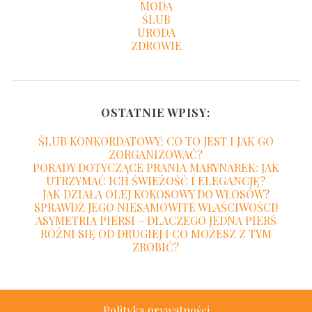
MODA
ŚLUB
URODA
ZDROWIE
OSTATNIE WPISY:
ŚLUB KONKORDATOWY: CO TO JEST I JAK GO
ZORGANIZOWAĆ?
PORADY DOTYCZĄCE PRANIA MARYNAREK: JAK
UTRZYMAĆ ICH ŚWIEŻOŚĆ I ELEGANCJĘ?
JAK DZIAŁA OLEJ KOKOSOWY DO WŁOSÓW?
SPRAWDŹ JEGO NIESAMOWITE WŁAŚCIWOŚCI!
ASYMETRIA PIERSI – DLACZEGO JEDNA PIERŚ
RÓŻNI SIĘ OD DRUGIEJ I CO MOŻESZ Z TYM
ZROBIĆ?
Polityka prywatności