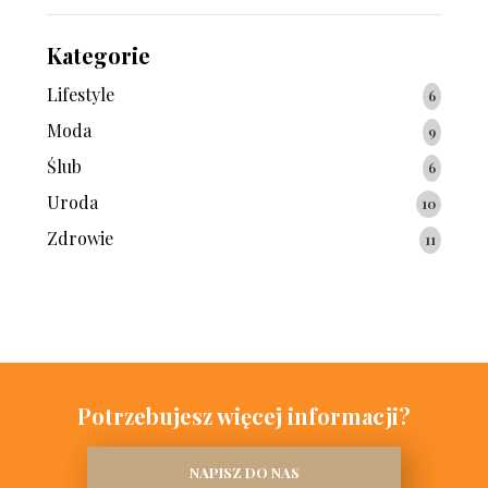
Kategorie
Lifestyle
6
Moda
9
Ślub
6
Uroda
10
Zdrowie
11
Potrzebujesz więcej informacji?
NAPISZ DO NAS