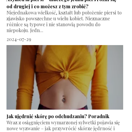
od drugiej i co możesz z tym zrobić?
Niejednakowa wielkość, kształt lub położenie piersi to
zjawisko powszechne u wielu kobiet. Nieznaczne
różnice są typowe i nie stanowią powodu do
niepokoju. Jedn...
2024-07-29
Jak ujędrnić skórę po odchudzaniu? Poradnik
Wraz z osiągnięciem wymarzonej sylwetki pojawia się
nowe wyzwanie – jak przywrócić skórze jędrność i