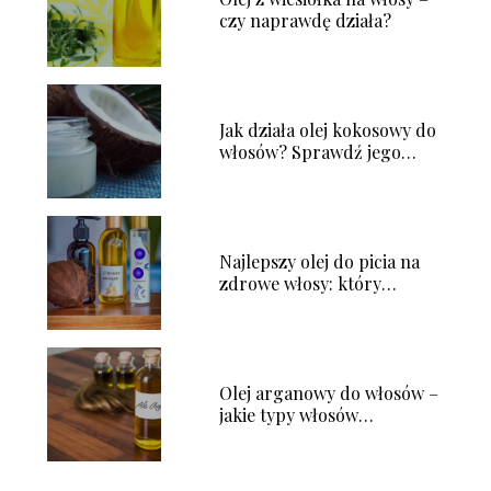
czy naprawdę działa?
Jak działa olej kokosowy do
włosów? Sprawdź jego
niesamowite właściwości!
Najlepszy olej do picia na
zdrowe włosy: który
wybrać?
Olej arganowy do włosów –
jakie typy włosów
skorzystają najbardziej?