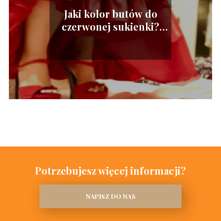
Jaki kolor butów do
czerwonej sukienki?
Stylowe propozycje
Potrzebujesz więcej informacji?
NAPISZ DO NAS