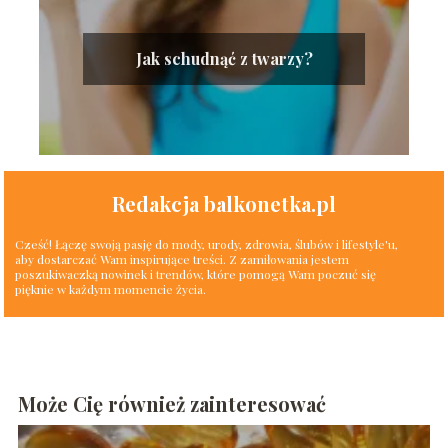
Jak schudnąć z twarzy?
Redakcja balkonetka.pl
Cześć! Łączę swoją pasję do mody, urody, zdrowia, ślubów i lifestyle'u,
aby dostarczać Wam inspirujące treści. Z zamiłowania jestem
poszukiwaczką nowinek i trendów, które pomogą Wam poczuć się
pięknie w każdym momencie życia.
Może Cię również zainteresować