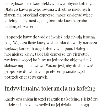
na szybsze i bardziej efektywne wydobycie kofeiny.
Dlatego kawa przygotowana z drobno mielonych
ziaren, na przykład espresso, może zawierać więcej
kofeiny na jednostkę objętości niż kawa z grubo
mielonych ziaren.
Proporcje kawy do wody również odgrywają istotną
rolę. Większa ilość kawy w stosunku do wody oznacza
większą koncentrację kofeiny w napoju. Dlatego
mocniejsze kawy, takie jak espresso czy ristretto,
zawierają więcej kofeiny na jednostkę objętości niż
słabsze napoje kawowe. Ważne jest, aby dostosować
proporcje do własnych preferencji smakowych i
potrzeb energetycznych.
Indywidualna tolerancja na kofeinę
Każdy organizm inaczej reaguje na kofeinę. Niektórzy
ludzie są bardziej wrażliwi na jej działanie i mogą