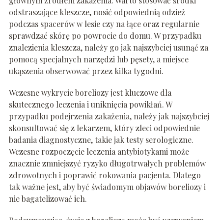
głównym źródłem zakażenia. Warto stosować środki
odstraszające kleszcze, nosić odpowiednią odzież
podczas spacerów w lesie czy na łące oraz regularnie
sprawdzać skórę po powrocie do domu. W przypadku
znalezienia kleszcza, należy go jak najszybciej usunąć za
pomocą specjalnych narzędzi lub pęsety, a miejsce
ukąszenia obserwować przez kilka tygodni.
Wczesne wykrycie boreliozy jest kluczowe dla
skutecznego leczenia i uniknięcia powikłań. W
przypadku podejrzenia zakażenia, należy jak najszybciej
skonsultować się z lekarzem, który zleci odpowiednie
badania diagnostyczne, takie jak testy serologiczne.
Wczesne rozpoczęcie leczenia antybiotykami może
znacznie zmniejszyć ryzyko długotrwałych problemów
zdrowotnych i poprawić rokowania pacjenta. Dlatego
tak ważne jest, aby być świadomym objawów boreliozy i
nie bagatelizować ich.