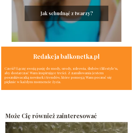
Jak schudnąć z twarzy?
Redakcja balkonetka.pl
Cześć! Łączę swoją pasję do mody, urody, zdrowia, ślubów i lifestyle'u,
aby dostarczać Wam inspirujące treści. Z zamiłowania jestem
poszukiwaczką nowinek i trendów, które pomogą Wam poczuć się
pięknie w każdym momencie życia.
Może Cię również zainteresować